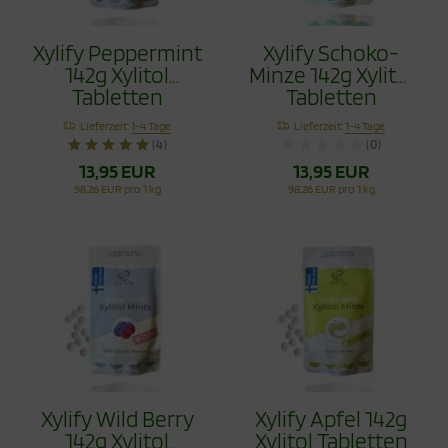
Xylify Peppermint
Xylify Schoko-
142g Xylitol
Minze 142g Xylitol
Tabletten
Tabletten
Lieferzeit:
1-4 Tage
Lieferzeit:
1-4 Tage
(4)
(0)
13,95 EUR
13,95 EUR
98,26 EUR pro 1 kg
98,26 EUR pro 1 kg
Xylify Wild Berry
Xylify Apfel 142g
142g Xylitol
Xylitol Tabletten