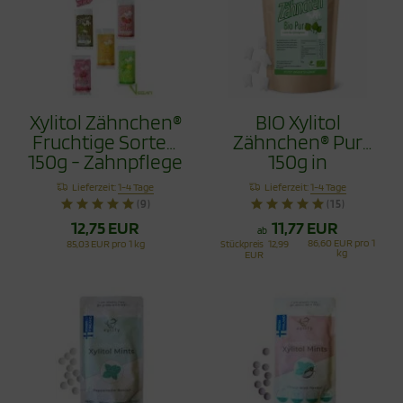
Xylitol Zähnchen®
BIO Xylitol
Fruchtige Sorten
Zähnchen® Pur
150g - Zahnpflege
150g in
Bonbons Jetzt
recyclingfähiger
Lieferzeit:
1-4 Tage
Lieferzeit:
1-4 Tage
mit Himbeere
Tüte - Zahnpflege
(9)
(15)
Bonbons
12,75 EUR
11,77 EUR
ab
86,60 EUR pro 1
85,03 EUR pro 1 kg
Stückpreis
12,99
kg
EUR