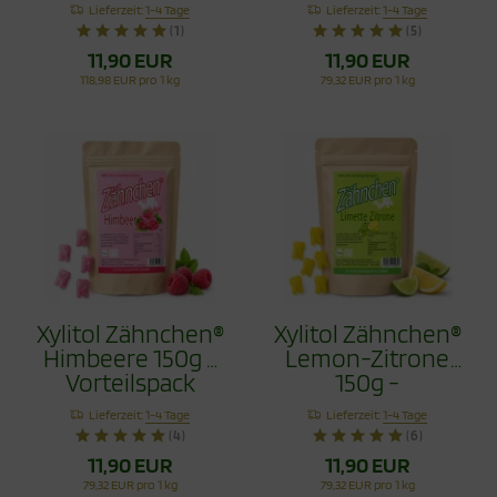
100g
Lieferzeit:
1-4 Tage
Lieferzeit:
1-4 Tage
(1)
(5)
11,90 EUR
11,90 EUR
118,98 EUR pro 1 kg
79,32 EUR pro 1 kg
Xylitol Zähnchen®
Xylitol Zähnchen®
Himbeere 150g -
Lemon-Zitrone
Vorteilspack
150g -
Vorteilspack
Lieferzeit:
1-4 Tage
Lieferzeit:
1-4 Tage
(4)
(6)
11,90 EUR
11,90 EUR
79,32 EUR pro 1 kg
79,32 EUR pro 1 kg