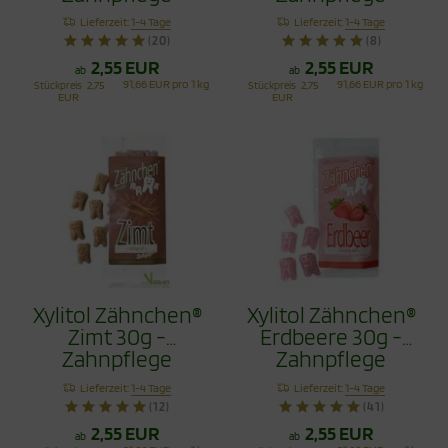
Bonbons
Bonbons
Lieferzeit:
1-4 Tage
Lieferzeit:
1-4 Tage
(20)
(8)
2,55 EUR
2,55 EUR
ab
ab
91,66 EUR pro 1 kg
91,66 EUR pro 1 kg
Stückpreis
2,75
Stückpreis
2,75
EUR
EUR
Xylitol Zähnchen®
Xylitol Zähnchen®
Zimt 30g -
Erdbeere 30g -
Zahnpflege
Zahnpflege
Bonbons
Bonbons
Lieferzeit:
1-4 Tage
Lieferzeit:
1-4 Tage
(12)
(41)
2,55 EUR
2,55 EUR
ab
ab