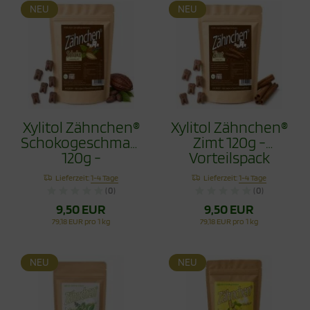
NEU
NEU
Xylitol Zähnchen®
Xylitol Zähnchen®
Schokogeschmack
Zimt 120g -
120g -
Vorteilspack
Vorteilspack
Lieferzeit:
1-4 Tage
Lieferzeit:
1-4 Tage
(0)
(0)
9,50 EUR
9,50 EUR
79,18 EUR pro 1 kg
79,18 EUR pro 1 kg
NEU
NEU