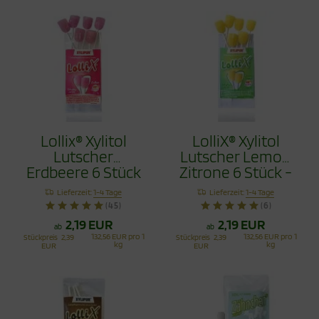
Lollix® Xylitol
LolliX® Xylitol
Lutscher
Lutscher Lemon
Erdbeere 6 Stück
Zitrone 6 Stück -
- Zahnpflege mit
Zahnpflege mit
Lieferzeit:
1-4 Tage
Lieferzeit:
1-4 Tage
Stil
Stil
(45)
(6)
2,19 EUR
2,19 EUR
ab
ab
132,56 EUR pro 1
132,56 EUR pro 1
Stückpreis
2,39
Stückpreis
2,39
kg
kg
EUR
EUR