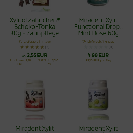
Xylitol Zähnchen®
Miradent Xylit
Schoko-Tonka
Functional Drops
30g - Zahnpflege
Mint Dose 60g
Bonbons
Lieferzeit:
1-4 Tage
Lieferzeit:
1-4 Tage
(3)
(0)
2,55 EUR
4,99 EUR
ab
93,09 EUR pro 1
Stückpreis
2,79
83,10 EUR pro 1 kg
kg
EUR
Miradent Xylit
Miradent Xylit