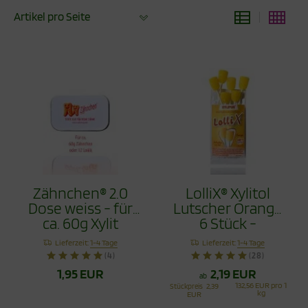
Artikel pro Seite
Zähnchen® 2.0
LolliX® Xylitol
Dose weiss - für
Lutscher Orange
ca. 60g Xylit
6 Stück -
Zähnchen
Zahnpflege mit
Lieferzeit:
1-4 Tage
Lieferzeit:
1-4 Tage
Stil
(4)
(28)
1,95 EUR
2,19 EUR
ab
132,56 EUR pro 1
Stückpreis
2,39
kg
EUR