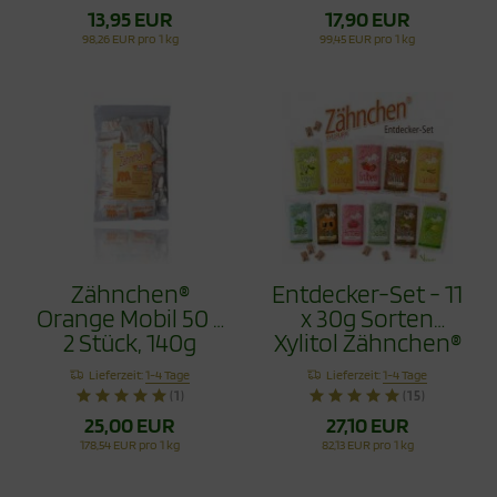
13,95 EUR
17,90 EUR
98,26 EUR pro 1 kg
99,45 EUR pro 1 kg
Zähnchen®
Entdecker-Set - 11
Orange Mobil 50 x
x 30g Sorten
2 Stück, 140g
Xylitol Zähnchen®
330g
Lieferzeit:
1-4 Tage
Lieferzeit:
1-4 Tage
(1)
(15)
25,00 EUR
27,10 EUR
178,54 EUR pro 1 kg
82,13 EUR pro 1 kg