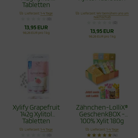
Tabletten
Lieferzeit:
1-4 Tage
Lieferzeit:
Wir bemühen uns um
Nachschub
(0)
(0)
13,95 EUR
13,95 EUR
98,26 EUR pro 1 kg
98,26 EUR pro 1 kg
Xylify Grapefruit
Zähnchen-LolliX®
142g Xylitol
GeschenkBOX -
Tabletten
100% Xylit 180g
Lieferzeit:
1-4 Tage
Lieferzeit:
1-4 Tage
(0)
(4)