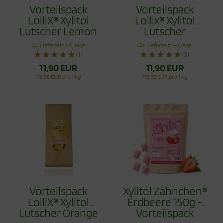
Vorteilspack
Vorteilspack
LolliX® Xylitol
Lollix® Xylitol
Lutscher Lemon
Lutscher
Zitrone 100g
Erdbeere 100g
Lieferzeit:
1-4 Tage
Lieferzeit:
1-4 Tage
(1)
(5)
11,90 EUR
11,90 EUR
118,98 EUR pro 1 kg
118,98 EUR pro 1 kg
Vorteilspack
Xylitol Zähnchen®
LolliX® Xylitol
Erdbeere 150g -
Lutscher Orange
Vorteilspack