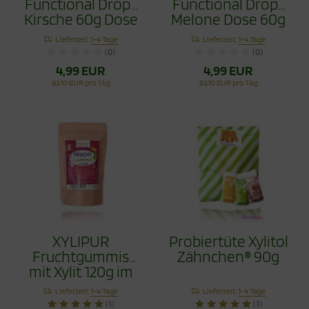
Functional Drops
Functional Drops
Kirsche 60g Dose
Melone Dose 60g
Lieferzeit:
1-4 Tage
Lieferzeit:
1-4 Tage
(0)
(0)
4,99 EUR
4,99 EUR
83,10 EUR pro 1 kg
83,10 EUR pro 1 kg
XYLIPUR
Probiertüte Xylitol
Fruchtgummis
Zähnchen® 90g
mit Xylit 120g im
Beutel
Lieferzeit:
1-4 Tage
Lieferzeit:
1-4 Tage
(1)
(1)