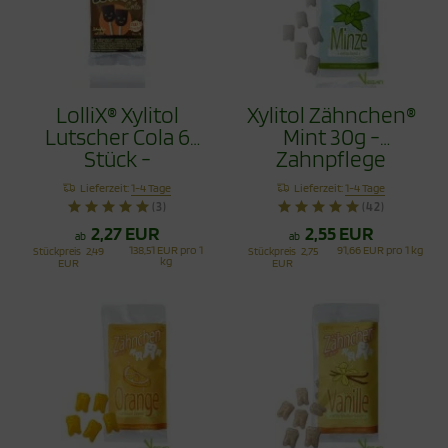
LolliX® Xylitol
Xylitol Zähnchen®
Lutscher Cola 6
Mint 30g -
Stück -
Zahnpflege
Zahnpflege mit
Bonbons
Lieferzeit:
1-4 Tage
Lieferzeit:
1-4 Tage
Stil
(3)
(42)
2,27 EUR
2,55 EUR
ab
ab
138,51 EUR pro 1
91,66 EUR pro 1 kg
Stückpreis
2,49
Stückpreis
2,75
kg
EUR
EUR