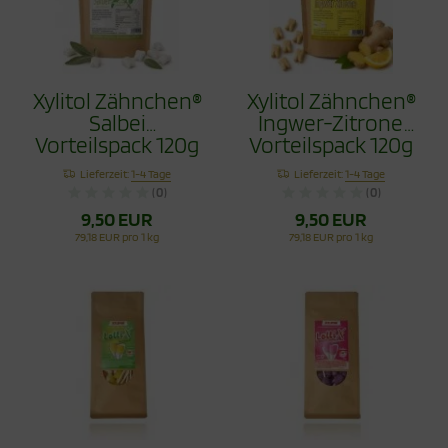
Xylitol Zähnchen®
Xylitol Zähnchen®
Salbei
Ingwer-Zitrone
Vorteilspack 120g
Vorteilspack 120g
- Zahnpflege
- Zahnpflege
Lieferzeit:
1-4 Tage
Lieferzeit:
1-4 Tage
Bonbons
Bonbons
(0)
(0)
9,50 EUR
9,50 EUR
79,18 EUR pro 1 kg
79,18 EUR pro 1 kg