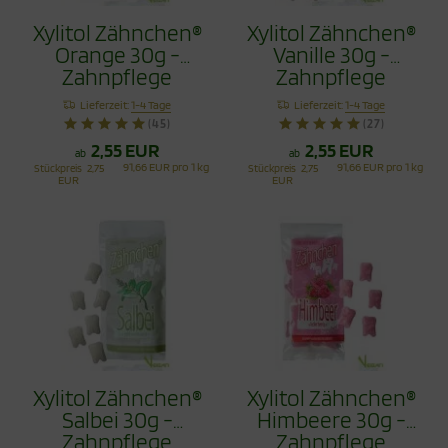
Xylitol Zähnchen®
Xylitol Zähnchen®
Orange 30g -
Vanille 30g -
Zahnpflege
Zahnpflege
Bonbons
Bonbons
Lieferzeit:
1-4 Tage
Lieferzeit:
1-4 Tage
(45)
(27)
2,55 EUR
2,55 EUR
ab
ab
91,66 EUR pro 1 kg
91,66 EUR pro 1 kg
Stückpreis
2,75
Stückpreis
2,75
EUR
EUR
Xylitol Zähnchen®
Xylitol Zähnchen®
Salbei 30g -
Himbeere 30g -
Zahnpflege
Zahnpflege