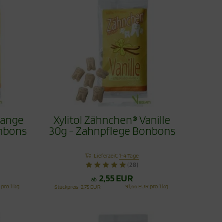
range
Xylitol Zähnchen® Vanille
onbons
30g - Zahnpflege Bonbons
Lieferzeit:
1-4 Tage
(28)
2,55 EUR
ab
 pro 1 kg
91,66 EUR pro 1 kg
Stückpreis
2,75 EUR