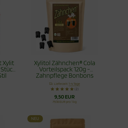
 Xylit
Xylitol Zähnchen® Cola
 Stück
Vorteilspack 120g -
til
Zahnpflege Bonbons
Lieferzeit:
1-4 Tage
(2)
9,50 EUR
79,18 EUR pro 1 kg
NEU