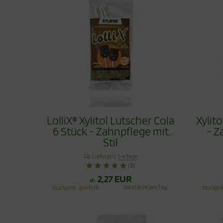
LolliX® Xylitol Lutscher Cola
Xylit
6 Stück - Zahnpflege mit
- Z
Stil
Lieferzeit:
1-4 Tage
(3)
2,27 EUR
ab
138,51 EUR pro 1 kg
Stückpreis
2,49 EUR
Stückpre