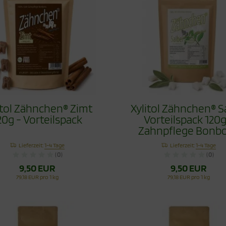
itol Zähnchen® Zimt
Xylitol Zähnchen® S
20g - Vorteilspack
Vorteilspack 120g
Zahnpflege Bonb
Lieferzeit:
1-4 Tage
Lieferzeit:
1-4 Tage
(0)
(0)
9,50 EUR
9,50 EUR
79,18 EUR pro 1 kg
79,18 EUR pro 1 kg