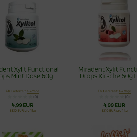
dent Xylit Functional
Miradent Xylit Funct
ops Mint Dose 60g
Drops Kirsche 60g 
Lieferzeit:
1-4 Tage
Lieferzeit:
1-4 Tage
(0)
(0)
4,99 EUR
4,99 EUR
83,10 EUR pro 1 kg
83,10 EUR pro 1 kg