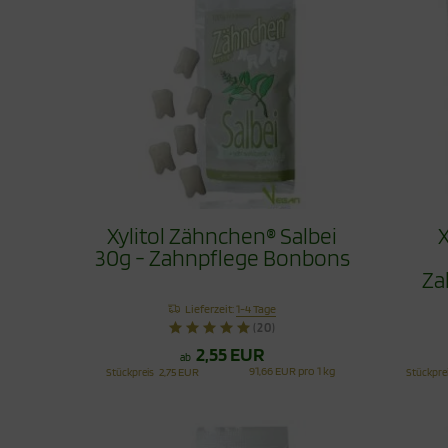
Xylitol Zähnchen® Salbei
X
30g - Zahnpflege Bonbons
Za
Lieferzeit:
1-4 Tage
(20)
2,55 EUR
ab
91,66 EUR pro 1 kg
Stückpreis
2,75 EUR
Stückpre