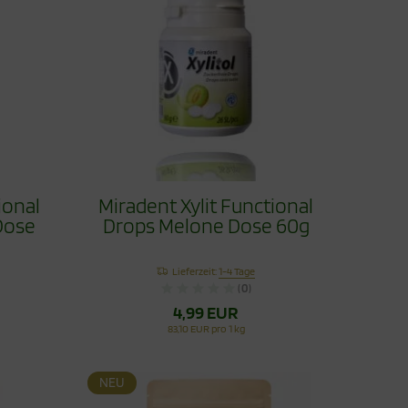
ional
Miradent Xylit Functional
Dose
Drops Melone Dose 60g
Lieferzeit:
1-4 Tage
(0)
4,99 EUR
83,10 EUR pro 1 kg
NEU