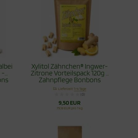
albei
Xylitol Zähnchen® Ingwer-
 -
Zitrone Vorteilspack 120g -
ons
Zahnpflege Bonbons
Lieferzeit:
1-4 Tage
(0)
9,50 EUR
79,18 EUR pro 1 kg