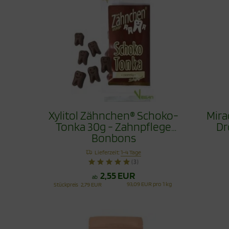
Xylitol Zähnchen® Schoko-
Mira
Tonka 30g - Zahnpflege
Dr
Bonbons
Lieferzeit:
1-4 Tage
(3)
2,55 EUR
ab
93,09 EUR pro 1 kg
Stückpreis
2,79 EUR