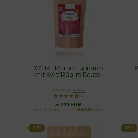
XYLIPUR Fruchtgummis
P
mit Xylit 120g im Beutel
Lieferzeit:
1-4 Tage
(1)
7,44 EUR
ab
65,81 EUR pro 1 kg
Stückpreis
7,90 EUR
NEU
NEU