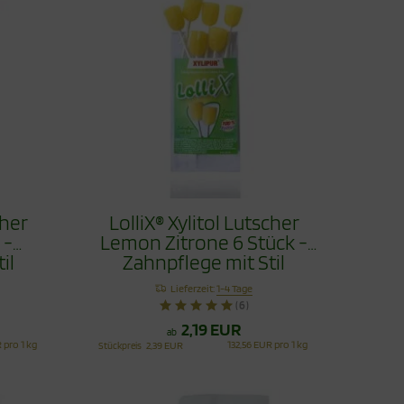
cher
LolliX® Xylitol Lutscher
 -
Lemon Zitrone 6 Stück -
il
Zahnpflege mit Stil
Lieferzeit:
1-4 Tage
(6)
2,19 EUR
ab
 pro 1 kg
132,56 EUR pro 1 kg
Stückpreis
2,39 EUR