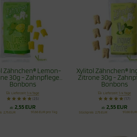
tol Zähnchen® Lemon-
Xylitol Zähnchen® I
one 30g - Zahnpflege
Zitrone 30g - Zahnp
Bonbons
Bonbons
Lieferzeit:
1-4 Tage
Lieferzeit:
1-4 Tage
(25)
(17)
2,55 EUR
2,55 EUR
ab
ab
91,66 EUR pro 1 kg
91,66 EUR
is
2,75 EUR
Stückpreis
2,75 EUR