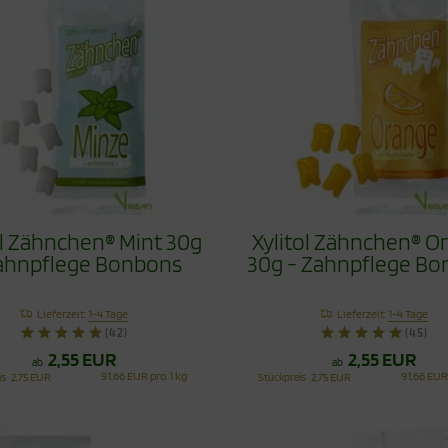
ol Zähnchen® Mint 30g
Xylitol Zähnchen® O
ahnpflege Bonbons
30g - Zahnpflege B
Lieferzeit:
1-4 Tage
Lieferzeit:
1-4 Tage
(42)
(45)
2,55 EUR
2,55 EUR
ab
ab
91,66 EUR pro 1 kg
91,66 EUR
is
2,75 EUR
Stückpreis
2,75 EUR