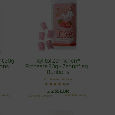
mt 30g
Xylitol Zähnchen®
bons
Erdbeere 30g - Zahnpflege
Bonbons
Lieferzeit:
1-4 Tage
(41)
2,55 EUR
ab
 pro 1 kg
91,66 EUR pro 1 kg
Stückpreis
2,75 EUR