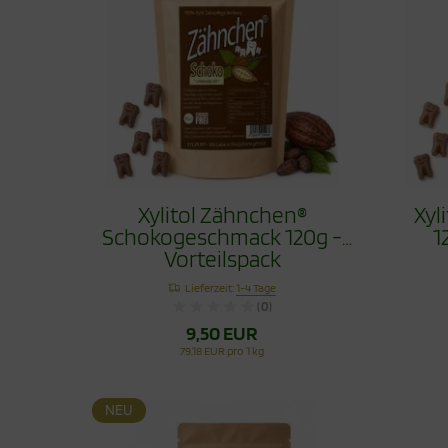
Xylitol Zähnchen®
Xyl
Schokogeschmack 120g -
1
Vorteilspack
Lieferzeit:
1-4 Tage
(0)
9,50 EUR
79,18 EUR pro 1 kg
NEU