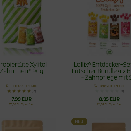
robiertüte Xylitol
Lollix® Entdecker-Set
Zähnchen® 90g
Lutscher Bundle 4 x 6
- Zahnpflege mit S
Lieferzeit:
1-4 Tage
Lieferzeit:
1-4 Tage
(2)
(0)
7,99 EUR
8,95 EUR
79,93 EUR pro 1 kg
111,82 EUR pro 1 kg
NEU