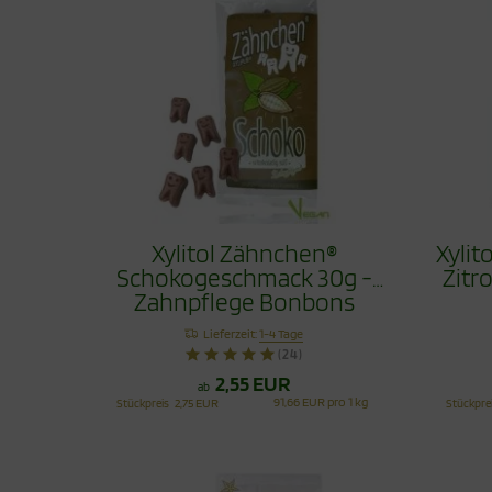
Xylitol Zähnchen®
Xyli
Schokogeschmack 30g -
Zitr
Zahnpflege Bonbons
Lieferzeit:
1-4 Tage
(24)
2,55 EUR
ab
91,66 EUR pro 1 kg
Stückpreis
2,75 EUR
Stückpre