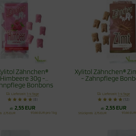
ylitol Zähnchen®
Xylitol Zähnchen® Zi
Himbeere 30g -
- Zahnpflege Bon
hnpflege Bonbons
Lieferzeit:
1-4 Tage
Lieferzeit:
1-4 Tage
(8)
(12)
2,55 EUR
2,55 EUR
ab
ab
91,66 EUR pro 1 kg
91,66 EUR
is
2,75 EUR
Stückpreis
2,75 EUR