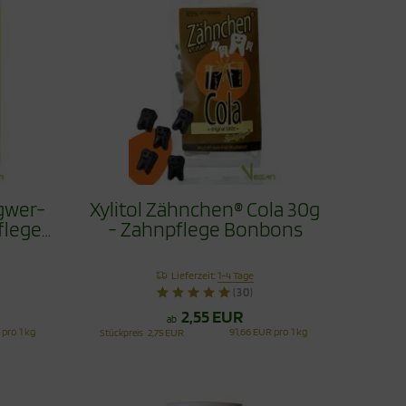
ngwer-
Xylitol Zähnchen® Cola 30g
flege
- Zahnpflege Bonbons
Lieferzeit:
1-4 Tage
(30)
2,55 EUR
ab
 pro 1 kg
91,66 EUR pro 1 kg
Stückpreis
2,75 EUR