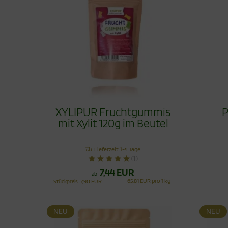
XYLIPUR Fruchtgummis
P
mit Xylit 120g im Beutel
Lieferzeit:
1-4 Tage
(1)
7,44 EUR
ab
65,81 EUR pro 1 kg
Stückpreis
7,90 EUR
NEU
NEU