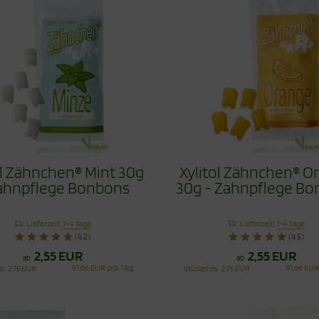
ol Zähnchen® Mint 30g
Xylitol Zähnchen® O
ahnpflege Bonbons
30g - Zahnpflege B
Lieferzeit:
1-4 Tage
Lieferzeit:
1-4 Tage
(42)
(45)
2,55 EUR
2,55 EUR
ab
ab
91,66 EUR pro 1 kg
91,66 EUR
is
2,75 EUR
Stückpreis
2,75 EUR