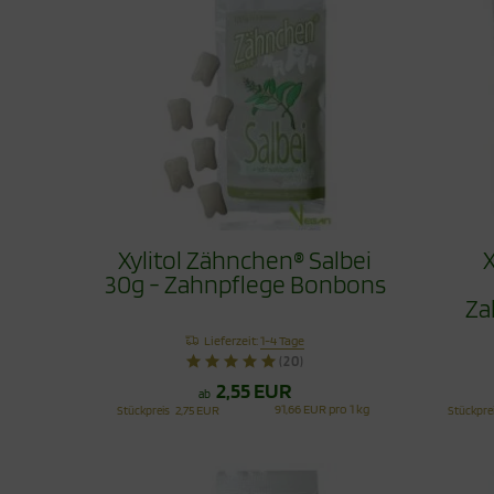
Xylitol Zähnchen® Salbei
X
30g - Zahnpflege Bonbons
Za
Lieferzeit:
1-4 Tage
(20)
2,55 EUR
ab
91,66 EUR pro 1 kg
Stückpreis
2,75 EUR
Stückpre