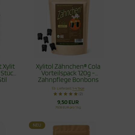
 Xylit
Xylitol Zähnchen® Cola
 Stück
Vorteilspack 120g -
til
Zahnpflege Bonbons
Lieferzeit:
1-4 Tage
(2)
9,50 EUR
79,18 EUR pro 1 kg
NEU