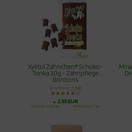
Xylitol Zähnchen® Schoko-
Mira
Tonka 30g - Zahnpflege
Dr
Bonbons
Lieferzeit:
1-4 Tage
(3)
2,55 EUR
ab
93,09 EUR pro 1 kg
Stückpreis
2,79 EUR