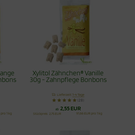
range
Xylitol Zähnchen® Vanille
onbons
30g - Zahnpflege Bonbons
Lieferzeit:
1-4 Tage
(28)
2,55 EUR
ab
 pro 1 kg
91,66 EUR pro 1 kg
Stückpreis
2,75 EUR