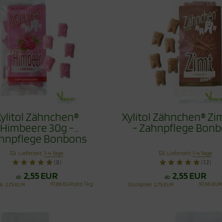
ylitol Zähnchen®
Xylitol Zähnchen® Zi
Himbeere 30g -
- Zahnpflege Bon
hnpflege Bonbons
Lieferzeit:
1-4 Tage
Lieferzeit:
1-4 Tage
(8)
(12)
2,55 EUR
2,55 EUR
ab
ab
91,66 EUR pro 1 kg
91,66 EUR
is
2,75 EUR
Stückpreis
2,75 EUR