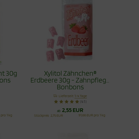
mt 30g
Xylitol Zähnchen®
bons
Erdbeere 30g - Zahnpflege
Bonbons
Lieferzeit:
1-4 Tage
(41)
2,55 EUR
ab
 pro 1 kg
91,66 EUR pro 1 kg
Stückpreis
2,75 EUR