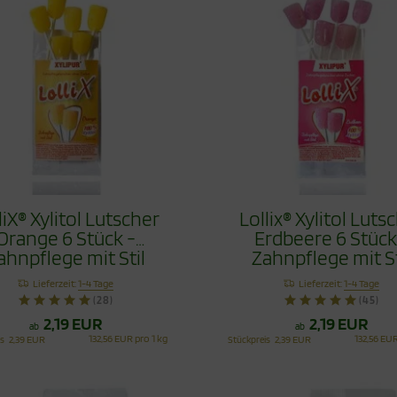
liX® Xylitol Lutscher
Lollix® Xylitol Luts
Orange 6 Stück -
Erdbeere 6 Stück
ahnpflege mit Stil
Zahnpflege mit St
Lieferzeit:
1-4 Tage
Lieferzeit:
1-4 Tage
(28)
(45)
2,19 EUR
2,19 EUR
ab
ab
132,56 EUR pro 1 kg
132,56 EUR
is
2,39 EUR
Stückpreis
2,39 EUR