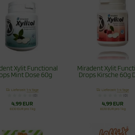
dent Xylit Functional
Miradent Xylit Funct
ops Mint Dose 60g
Drops Kirsche 60g 
Lieferzeit:
1-4 Tage
Lieferzeit:
1-4 Tage
(0)
(0)
4,99 EUR
4,99 EUR
83,10 EUR pro 1 kg
83,10 EUR pro 1 kg