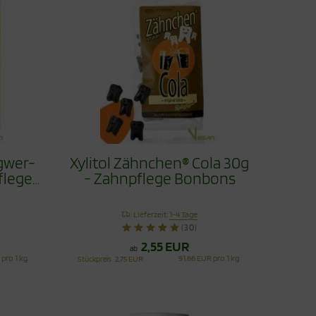
ngwer-
Xylitol Zähnchen® Cola 30g
flege
- Zahnpflege Bonbons
Lieferzeit:
1-4 Tage
(30)
2,55 EUR
ab
 pro 1 kg
91,66 EUR pro 1 kg
Stückpreis
2,75 EUR