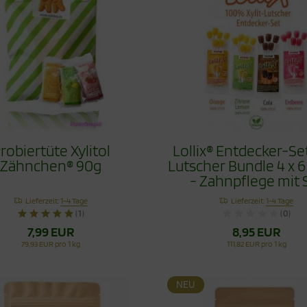
robiertüte Xylitol
Lollix® Entdecker-Set
Zähnchen® 90g
Lutscher Bundle 4 x 6
- Zahnpflege mit S
Lieferzeit:
1-4 Tage
Lieferzeit:
1-4 Tage
(1)
(0)
7,99 EUR
8,95 EUR
79,93 EUR pro 1 kg
111,82 EUR pro 1 kg
NEU