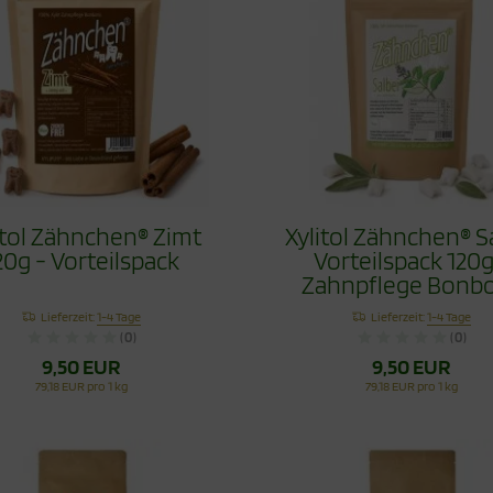
itol Zähnchen® Zimt
Xylitol Zähnchen® S
20g - Vorteilspack
Vorteilspack 120g
Zahnpflege Bonb
Lieferzeit:
1-4 Tage
Lieferzeit:
1-4 Tage
(0)
(0)
9,50 EUR
9,50 EUR
79,18 EUR pro 1 kg
79,18 EUR pro 1 kg