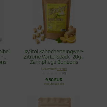
albei
Xylitol Zähnchen® Ingwer-
 -
Zitrone Vorteilspack 120g -
ons
Zahnpflege Bonbons
Lieferzeit:
1-4 Tage
(0)
9,50 EUR
79,18 EUR pro 1 kg