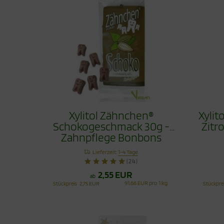
Xylitol Zähnchen®
Xyli
Schokogeschmack 30g -
Zitr
Zahnpflege Bonbons
Lieferzeit:
1-4 Tage
(24)
2,55 EUR
ab
91,66 EUR pro 1 kg
Stückpreis
2,75 EUR
Stückpre