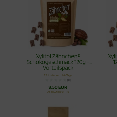
Xylitol Zähnchen®
Xyl
Schokogeschmack 120g -
1
Vorteilspack
Lieferzeit:
1-4 Tage
(0)
9,50 EUR
79,18 EUR pro 1 kg