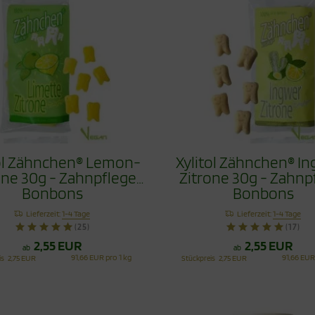
tol Zähnchen® Lemon-
Xylitol Zähnchen® I
one 30g - Zahnpflege
Zitrone 30g - Zahnp
Bonbons
Bonbons
Lieferzeit:
1-4 Tage
Lieferzeit:
1-4 Tage
(25)
(17)
2,55 EUR
2,55 EUR
ab
ab
91,66 EUR pro 1 kg
91,66 EUR
is
2,75 EUR
Stückpreis
2,75 EUR