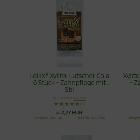
LolliX® Xylitol Lutscher Cola
Xylit
6 Stück - Zahnpflege mit
- Z
Stil
Lieferzeit:
1-4 Tage
(3)
2,27 EUR
ab
138,51 EUR pro 1 kg
Stückpreis
2,49 EUR
Stückpre