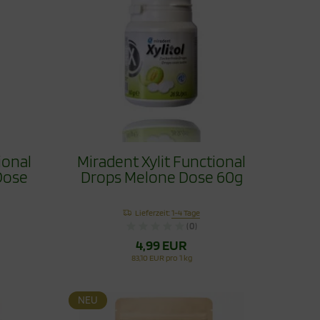
ional
Miradent Xylit Functional
Dose
Drops Melone Dose 60g
Lieferzeit:
1-4 Tage
(0)
4,99 EUR
83,10 EUR pro 1 kg
NEU