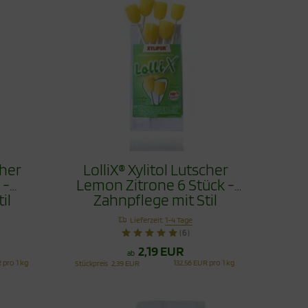
cher
LolliX® Xylitol Lutscher
 -
Lemon Zitrone 6 Stück -
il
Zahnpflege mit Stil
Lieferzeit:
1-4 Tage
(6)
2,19 EUR
ab
 pro 1 kg
132,56 EUR pro 1 kg
Stückpreis
2,39 EUR