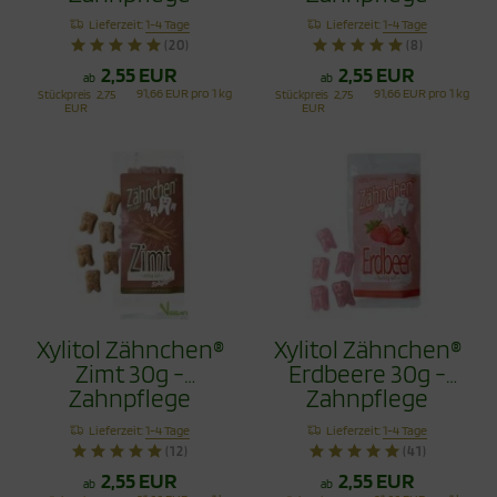
Bonbons
Bonbons
Lieferzeit:
1-4 Tage
Lieferzeit:
1-4 Tage
(20)
(8)
2,55 EUR
2,55 EUR
ab
ab
91,66 EUR pro 1 kg
91,66 EUR pro 1 kg
Stückpreis
2,75
Stückpreis
2,75
EUR
EUR
Xylitol Zähnchen®
Xylitol Zähnchen®
Zimt 30g -
Erdbeere 30g -
Zahnpflege
Zahnpflege
Bonbons
Bonbons
Lieferzeit:
1-4 Tage
Lieferzeit:
1-4 Tage
(12)
(41)
2,55 EUR
2,55 EUR
ab
ab