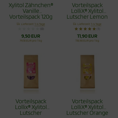
Xylitol Zähnchen®
Vorteilspack
Vanille
LolliX® Xylitol
Vorteilspack 120g
Lutscher Lemon
- Zahnpflege
Zitrone 100g
Lieferzeit:
1-4 Tage
Lieferzeit:
1-4 Tage
Bonbons
(0)
(1)
9,50 EUR
11,90 EUR
79,18 EUR pro 1 kg
118,98 EUR pro 1 kg
Vorteilspack
Vorteilspack
Lollix® Xylitol
LolliX® Xylitol
Lutscher
Lutscher Orange