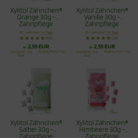
Xylitol Zähnchen®
Xylitol Zähnchen®
Orange 30g -
Vanille 30g -
Zahnpflege
Zahnpflege
Bonbons
Bonbons
Lieferzeit:
1-4 Tage
Lieferzeit:
1-4 Tage
(45)
(28)
2,55 EUR
2,55 EUR
ab
ab
91,66 EUR pro 1 kg
91,66 EUR pro 1 kg
Stückpreis
2,75
Stückpreis
2,75
EUR
EUR
Xylitol Zähnchen®
Xylitol Zähnchen®
Salbei 30g -
Himbeere 30g -
Zahnpflege
Zahnpflege