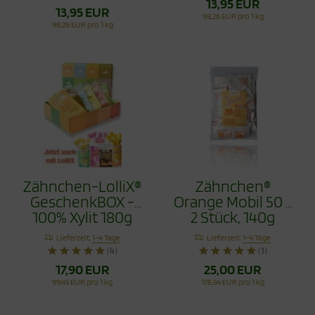
13,95 EUR
13,95 EUR
98,26 EUR pro 1 kg
98,26 EUR pro 1 kg
Zähnchen-LolliX®
Zähnchen®
GeschenkBOX -
Orange Mobil 50 x
100% Xylit 180g
2 Stück, 140g
Lieferzeit:
1-4 Tage
Lieferzeit:
1-4 Tage
(4)
(1)
17,90 EUR
25,00 EUR
99,45 EUR pro 1 kg
178,54 EUR pro 1 kg