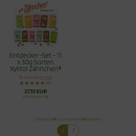
Entdecker-Set - 11
x 30g Sorten
Xylitol Zähnchen®
330g
Lieferzeit:
1-4 Tage
(15)
27,10 EUR
82,13 EUR pro 1 kg
Zeige
1
bis
47
(von insgesamt
47
Artikeln)
1