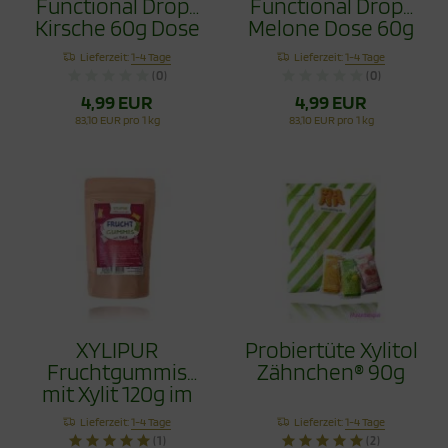
Functional Drops
Functional Drops
Kirsche 60g Dose
Melone Dose 60g
Lieferzeit:
1-4 Tage
Lieferzeit:
1-4 Tage
(0)
(0)
4,99 EUR
4,99 EUR
83,10 EUR pro 1 kg
83,10 EUR pro 1 kg
XYLIPUR
Probiertüte Xylitol
Fruchtgummis
Zähnchen® 90g
mit Xylit 120g im
Beutel
Lieferzeit:
1-4 Tage
Lieferzeit:
1-4 Tage
(1)
(2)