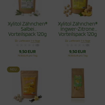
Xylitol Zähnchen®
Xylitol Zähnchen®
Salbei
Ingwer-Zitrone
Vorteilspack 120g
Vorteilspack 120g
- Zahnpflege
- Zahnpflege
Lieferzeit:
1-4 Tage
Lieferzeit:
1-4 Tage
Bonbons
Bonbons
(0)
(0)
9,50 EUR
9,50 EUR
79,18 EUR pro 1 kg
79,18 EUR pro 1 kg
NEU