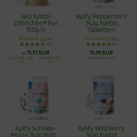
BIO Xylitol
Xylify Peppermint
Zähnchen® Pur
142g Xylitol
150g in
Tabletten
recyclingfähiger
Lieferzeit:
1-4 Tage
Lieferzeit:
1-4 Tage
Tüte - Zahnpflege
(15)
(4)
Bonbons
11,77 EUR
13,95 EUR
ab
86,60 EUR pro 1
Stückpreis
12,99
98,26 EUR pro 1 kg
kg
EUR
Xylify Schoko-
Xylify Wild Berry
Minze 142g Xylitol
142g Xylitol