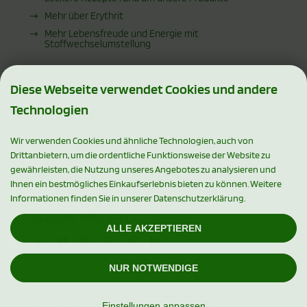
Mehr über Erythrit
Mehr Lebensfreude und Energie mit
Stoffwechselumstellung
Diese Webseite verwendet Cookies und andere
Technologien
ZAHLUNGSMETHODEN
Wir verwenden Cookies und ähnliche Technologien, auch von
Drittanbietern, um die ordentliche Funktionsweise der Website zu
gewährleisten, die Nutzung unseres Angebotes zu analysieren und
Ihnen ein bestmögliches Einkaufserlebnis bieten zu können. Weitere
Informationen finden Sie in unserer Datenschutzerklärung.
SOCIAL MEDIA
ALLE AKZEPTIEREN
NUR NOTWENDIGE
Alle Preise inkl. gesetzl. MwSt. zzgl.
Versandkosten
. Die durchgestrichenen
Preise entsprechen dem bisherigen Preis bei Xylishop - Premium Xylit
Einstellungen anpassen