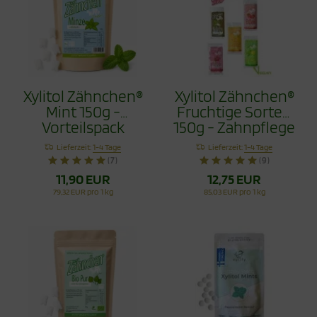
Xylitol Zähnchen®
Xylitol Zähnchen®
Mint 150g -
Fruchtige Sorten
Vorteilspack
150g - Zahnpflege
Bonbons Jetzt
Lieferzeit:
1-4 Tage
Lieferzeit:
1-4 Tage
mit Himbeere
(7)
(9)
11,90 EUR
12,75 EUR
79,32 EUR pro 1 kg
85,03 EUR pro 1 kg