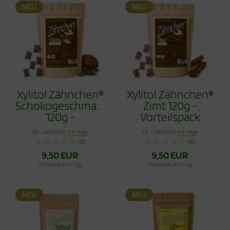
NEU
NEU
Xylitol Zähnchen®
Xylitol Zähnchen®
Schokogeschmack
Zimt 120g -
120g -
Vorteilspack
Vorteilspack
Lieferzeit:
1-4 Tage
Lieferzeit:
1-4 Tage
(0)
(0)
9,50 EUR
9,50 EUR
79,18 EUR pro 1 kg
79,18 EUR pro 1 kg
NEU
NEU