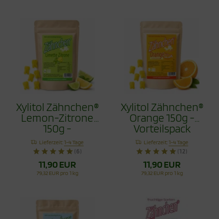
Xylitol Zähnchen®
Xylitol Zähnchen®
Lemon-Zitrone
Orange 150g -
150g -
Vorteilspack
Vorteilspack
Lieferzeit:
1-4 Tage
Lieferzeit:
1-4 Tage
(6)
(12)
11,90 EUR
11,90 EUR
79,32 EUR pro 1 kg
79,32 EUR pro 1 kg