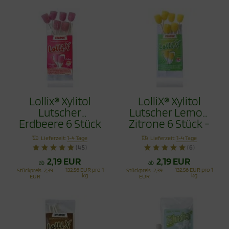
Lollix® Xylitol
LolliX® Xylitol
Lutscher
Lutscher Lemon
Erdbeere 6 Stück
Zitrone 6 Stück -
- Zahnpflege mit
Zahnpflege mit
Lieferzeit:
1-4 Tage
Lieferzeit:
1-4 Tage
Stil
Stil
(45)
(6)
2,19 EUR
2,19 EUR
ab
ab
132,56 EUR pro 1
132,56 EUR pro 1
Stückpreis
2,39
Stückpreis
2,39
kg
kg
EUR
EUR