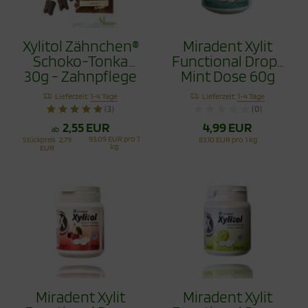
Xylitol Zähnchen®
Miradent Xylit
Schoko-Tonka
Functional Drops
30g - Zahnpflege
Mint Dose 60g
Bonbons
Lieferzeit:
1-4 Tage
Lieferzeit:
1-4 Tage
(3)
(0)
2,55 EUR
4,99 EUR
ab
93,09 EUR pro 1
Stückpreis
2,79
83,10 EUR pro 1 kg
kg
EUR
Miradent Xylit
Miradent Xylit