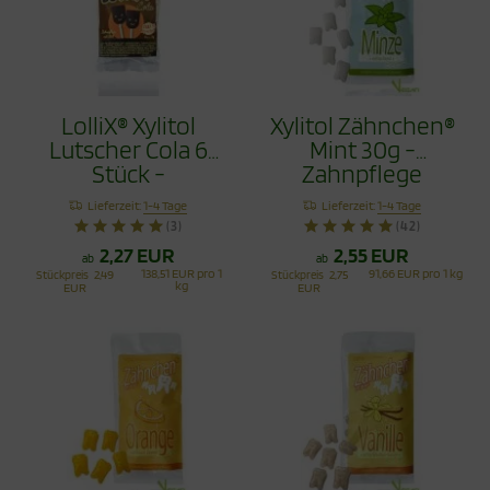
LolliX® Xylitol
Xylitol Zähnchen®
Lutscher Cola 6
Mint 30g -
Stück -
Zahnpflege
Zahnpflege mit
Bonbons
Lieferzeit:
1-4 Tage
Lieferzeit:
1-4 Tage
Stil
(3)
(42)
2,27 EUR
2,55 EUR
ab
ab
138,51 EUR pro 1
91,66 EUR pro 1 kg
Stückpreis
2,49
Stückpreis
2,75
kg
EUR
EUR