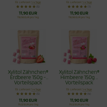
Erdbeere 100g
100g
Lieferzeit:
1-4 Tage
Lieferzeit:
1-4 Tage
(5)
(1)
11,90 EUR
11,90 EUR
118,98 EUR pro 1 kg
118,98 EUR pro 1 kg
Xylitol Zähnchen®
Xylitol Zähnchen®
Erdbeere 150g -
Himbeere 150g -
Vorteilspack
Vorteilspack
Lieferzeit:
1-4 Tage
Lieferzeit:
1-4 Tage
(5)
(4)
11,90 EUR
11,90 EUR
79,32 EUR pro 1 kg
79,32 EUR pro 1 kg