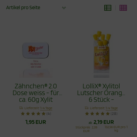
Artikel pro Seite
Zähnchen® 2.0
LolliX® Xylitol
Dose weiss - für
Lutscher Orange
ca. 60g Xylit
6 Stück -
Zähnchen
Zahnpflege mit
Lieferzeit:
1-4 Tage
Lieferzeit:
1-4 Tage
Stil
(4)
(28)
1,95 EUR
2,19 EUR
ab
132,56 EUR pro 1
Stückpreis
2,39
kg
EUR